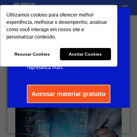
Utilizamos cookies para oferecer melhor
Ganhe um desconto
experiência, melhorar o desempenho, analisar
exclusivo para arrasar
como você interage em nosso site e
Monitoramento
com estilo!
personalizar conteúdo.
remoto: soluções
Recusar Cookies
Aceitar Cookies
Resgate seu cupom de desconto
para telecom
para aposentar aquilo que já não te
representa mais.
7 de janeiro de 2026
Acessar material gratuito