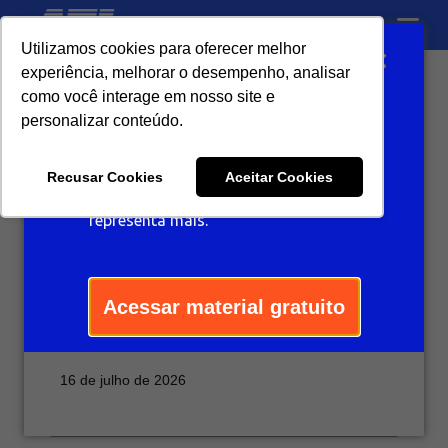
Utilizamos cookies para oferecer melhor
Ganhe um desconto
experiência, melhorar o desempenho, analisar
exclusivo para arrasar
como você interage em nosso site e
Software de
com estilo!
personalizar conteúdo.
gestão de
Recusar Cookies
Aceitar Cookies
Resgate seu cupom de desconto
energia:
para aposentar aquilo que já não te
representa mais.
funcionalidades,
custos e como
Acessar material gratuito
escolher
16 de julho de 2026